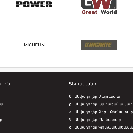
MICHELIN
ասին
Տեսականի
Անվադողեր Մարդատար
եր
Անվադողեր արտաճանապար
Անվադողեր Թեթև Բեռնատար
ր
Անվադողեր Բեռնատար
Անվադողեր Գյուղատնտեսակ