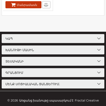
Մանրամասն
ԿԱՊ
ԽԱՆՈՒԹԻ ՄԱՍԻՆ
ՏԵՍԱԿԱՆԻ
ԳՐԱՆՑՈՒՄ
ՄԵՆՔ ՍՈՑԻԱԼԱԿԱՆ ՑԱՆՑԵՐՈՒՄ.
© 2026
Առցանց խանութը սպասարկում է
Fractal Creative