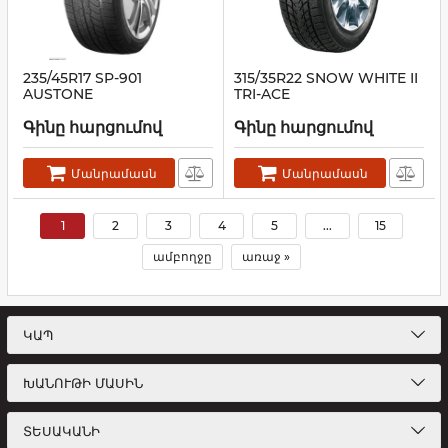
235/45R17 SP-901
315/35R22 SNOW WHITE II
AUSTONE
TRI-ACE
Գինը հարցումով
Գինը հարցումով
Մանրամասն
Մանրամասն
1
2
3
4
5
...
15
ամբողջը
առաջ »
ԿԱՊ
ԽԱՆՈՒԹԻ ՄԱՍԻՆ
ՏԵՍԱԿԱՆԻ